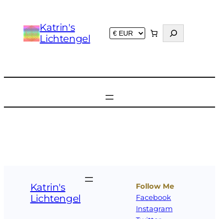
Zum
Inhalt
Katrin's
S
springen
Lichtengel
u
c
h
e
n
Katrin's
Follow Me
Lichtengel
Facebook
Instagram