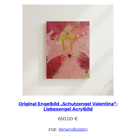
Original Engelbild „Schutzengel Valentina“-
Liebesengel Acrylbild
650,00
€
zzgl.
Versandkosten