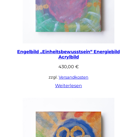
Engelbild „Einheitsbewusstsein“ Energiebild
Acrylbild
430,00
€
zzgl.
Versandkosten
Weiterlesen