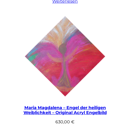
Weiterlesen
Maria Magdalena – Engel der heiligen
Weiblichkeit – Original Acryl Engelbild
630,00
€