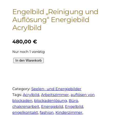
Engelbild „Reinigung und
Auflösung“ Energiebild
Acrylbild
480,00
€
Nur noch 1 vorrätig
E
In den Warenkorb
n
g
e
l
Category:
Seelen- und Energiebilder
b
Tags:
Acrylbild
, 
Arbeitszimmer
, 
auflösen von
i
blockaden
, 
blockadenlösung
, 
Büro
, 
l
chakrenarbeit
, 
Energiebild
, 
Engelbild
, 
d
engelkontakt
, 
fashion
, 
Kinderzimmer
, 
"