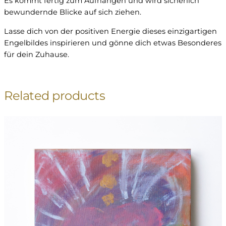
Es kommt fertig zum Aufhängen und wird sicherlich
n
bewundernde Blicke auf sich ziehen.
g
"
Lasse dich von der positiven Energie dieses einzigartigen
E
Engelbildes inspirieren und gönne dich etwas Besonderes
n
für dein Zuhause.
e
r
g
Related products
i
e
b
i
l
d
A
c
r
y
l
b