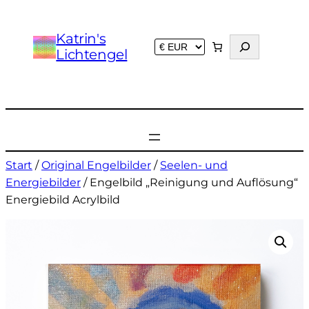
Katrin's
S
Lichtengel
u
c
h
e
n
Start
/
Original Engelbilder
/
Seelen- und
Energiebilder
/ Engelbild „Reinigung und Auflösung“
Energiebild Acrylbild