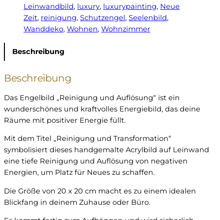
Leinwandbild
, 
luxury
, 
luxurypainting
, 
Neue
R
Zeit
, 
reinigung
, 
Schutzengel
, 
Seelenbild
, 
e
Wanddeko
, 
Wohnen
, 
Wohnzimmer
i
n
Beschreibung
i
g
u
Beschreibung
n
Das Engelbild „Reinigung und Auflösung“ ist ein
g
wunderschönes und kraftvolles Energiebild, das deine
u
Räume mit positiver Energie füllt.
n
d
Mit dem Titel „Reinigung und Transformation“
A
symbolisiert dieses handgemalte Acrylbild auf Leinwand
u
eine tiefe Reinigung und Auflösung von negativen
f
Energien, um Platz für Neues zu schaffen.
l
ö
Die Größe von 20 x 20 cm macht es zu einem idealen
s
Blickfang in deinem Zuhause oder Büro.
u