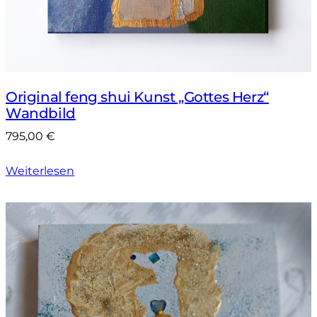
Original feng shui Kunst „Gottes Herz“
Wandbild
795,00
€
Weiterlesen