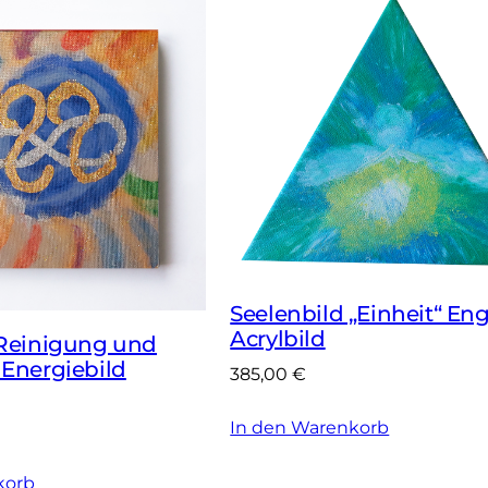
Seelenbild „Einheit“ Eng
Acrylbild
„Reinigung und
 Energiebild
385,00
€
In den Warenkorb
korb