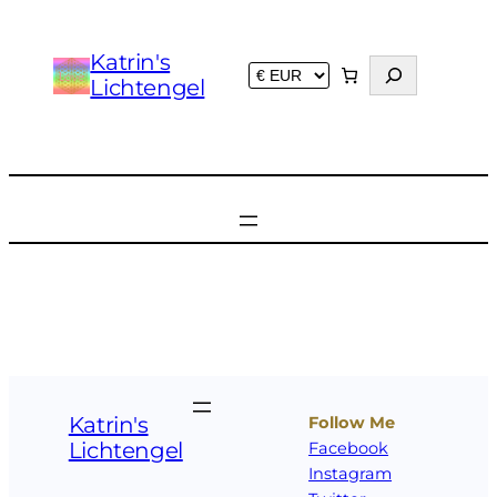
Zum
Inhalt
Katrin's
S
springen
Lichtengel
u
c
h
e
n
Katrin's
Follow Me
Lichtengel
Facebook
Instagram