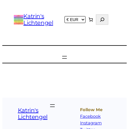
Zum
Inhalt
Katrin's
S
springen
Lichtengel
u
c
h
e
n
Katrin's
Follow Me
Lichtengel
Facebook
Instagram