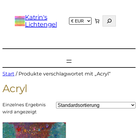
Katrin's
S
Lichtengel
u
c
h
e
n
Start
/ Produkte verschlagwortet mit „Acryl“
Acryl
Einzelnes Ergebnis
wird angezeigt