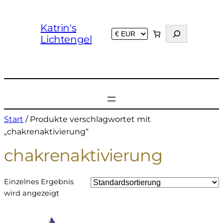
Katrin's
S
Lichtengel
u
c
h
e
n
Start
/ Produkte verschlagwortet mit
„chakrenaktivierung“
chakrenaktivierung
Einzelnes Ergebnis
wird angezeigt