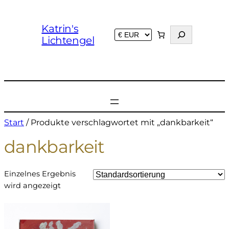
Katrin's
S
Lichtengel
u
c
h
e
n
Start
/ Produkte verschlagwortet mit „dankbarkeit“
dankbarkeit
Einzelnes Ergebnis
wird angezeigt