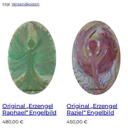
zzgl.
Versandkosten
Original „Erzengel
Original „Erzengel
Raphael“ Engelbild
Raziel“ Engelbild
480,00
€
450,00
€