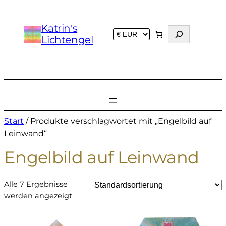
Katrin's
S
Lichtengel
u
c
h
e
n
Start
/ Produkte verschlagwortet mit „Engelbild auf
Leinwand“
Engelbild auf Leinwand
Alle 7 Ergebnisse
werden angezeigt