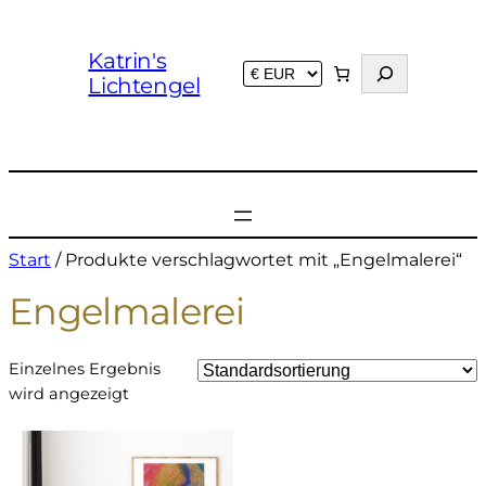
Katrin's
S
Lichtengel
u
c
h
e
n
Start
/ Produkte verschlagwortet mit „Engelmalerei“
Engelmalerei
Einzelnes Ergebnis
wird angezeigt