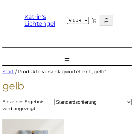
Katrin's
S
Lichtengel
u
c
h
e
n
Start
/ Produkte verschlagwortet mit „gelb“
gelb
Einzelnes Ergebnis
wird angezeigt