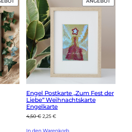
PRODUKT
PRODUK
GEBOT
ANGEBOT
IM
IM
ANGEBOT
ANGEBO
Engel Postkarte „Zum Fest der
Liebe“ Weihnachtskarte
Engelkarte
Ursprünglicher
Aktueller
4,50
€
2,25
€
Preis
Preis
In den Warenkorb
war:
ist: