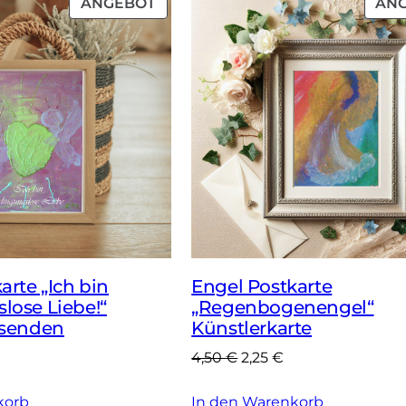
PRODUKT
ANGEBOT
AN
IM
ANGEBOT
arte „Ich bin
Engel Postkarte
lose Liebe!“
„Regenbogenengel“
 senden
Künstlerkarte
nglicher
ktueller
Ursprünglicher
Aktueller
4,50
€
2,25
€
reis
Preis
Preis
korb
t:
In den Warenkorb
war:
ist: