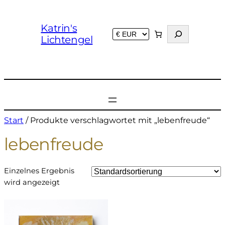
Katrin's
S
Lichtengel
u
c
h
e
n
Start
/ Produkte verschlagwortet mit „lebenfreude“
lebenfreude
Einzelnes Ergebnis
wird angezeigt