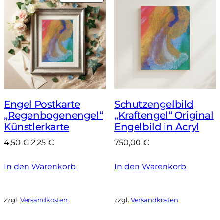
IM
ANGEBOT
Engel Postkarte
Schutzengelbild
„Regenbogenengel“
„Kraftengel“ Original
Künstlerkarte
Engelbild in Acryl
Ursprünglicher
Aktueller
4,50
€
2,25
€
750,00
€
Preis
Preis
In den Warenkorb
war:
ist:
In den Warenkorb
4,50 €
2,25 €.
zzgl.
Versandkosten
zzgl.
Versandkosten