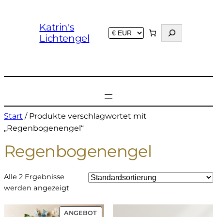
Katrin's
S
Lichtengel
u
c
h
e
n
Start
/ Produkte verschlagwortet mit
„Regenbogenengel“
Regenbogenengel
Alle 2 Ergebnisse
werden angezeigt
PRODUKT
ANGEBOT