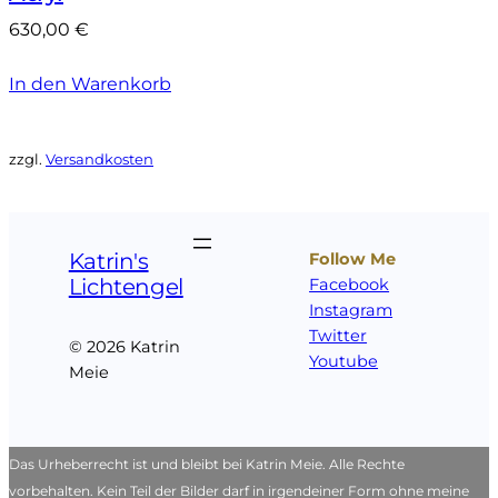
630,00
€
In den Warenkorb
zzgl.
Versandkosten
Katrin's
Follow Me
Lichtengel
Facebook
Instagram
Twitter
© 2026 Katrin
Youtube
Meie
Das Urheberrecht ist und bleibt bei Katrin Meie. Alle Rechte
vorbehalten. Kein Teil der Bilder darf in irgendeiner Form ohne meine