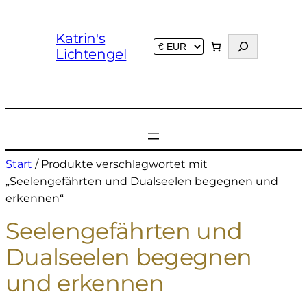
Katrin's
S
Lichtengel
u
c
h
e
n
Start
/ Produkte verschlagwortet mit
„Seelengefährten und Dualseelen begegnen und
erkennen“
Seelengefährten und
Dualseelen begegnen
und erkennen