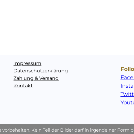
Impressum
Foll
Datenschutzerklärung
Face
Zahlung & Versand
Inst
Kontakt
Twitt
Yout
te vorbehalten. Kein Teil der Bilder darf in irgendeiner For