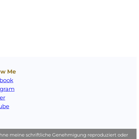
ow Me
book
agram
er
ube
m ohne meine schriftliche Genehmigung reproduziert oder