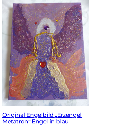
Original Engelbild „Erzengel
Metatron“ Engel in blau