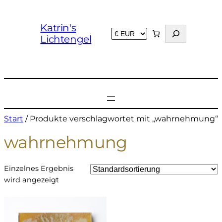
Katrin's
S
Lichtengel
u
c
h
e
n
Start
/ Produkte verschlagwortet mit „wahrnehmung“
wahrnehmung
Einzelnes Ergebnis
wird angezeigt