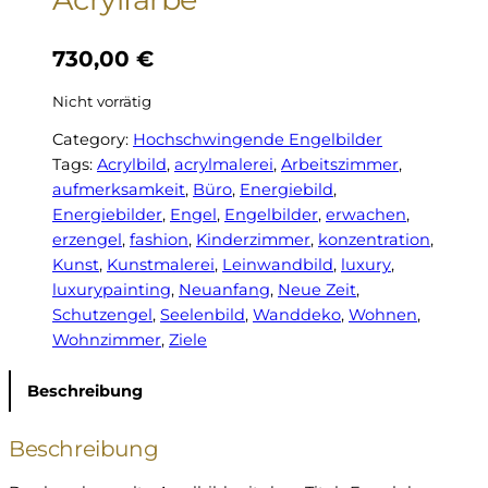
730,00
€
Nicht vorrätig
Category:
Hochschwingende Engelbilder
Tags:
Acrylbild
, 
acrylmalerei
, 
Arbeitszimmer
, 
aufmerksamkeit
, 
Büro
, 
Energiebild
, 
Energiebilder
, 
Engel
, 
Engelbilder
, 
erwachen
, 
erzengel
, 
fashion
, 
Kinderzimmer
, 
konzentration
, 
Kunst
, 
Kunstmalerei
, 
Leinwandbild
, 
luxury
, 
luxurypainting
, 
Neuanfang
, 
Neue Zeit
, 
Schutzengel
, 
Seelenbild
, 
Wanddeko
, 
Wohnen
, 
Wohnzimmer
, 
Ziele
Beschreibung
Beschreibung