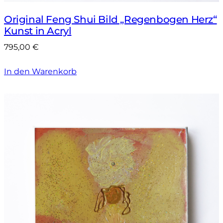
Original Feng Shui Bild „Regenbogen Herz“
Kunst in Acryl
795,00
€
In den Warenkorb