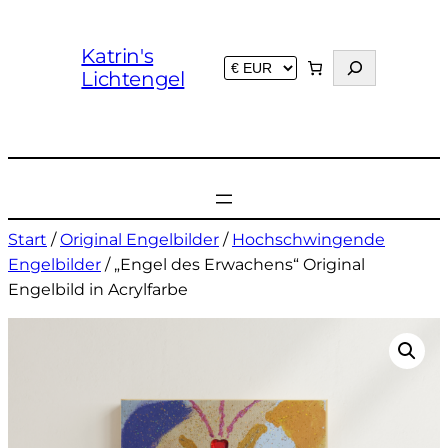
Katrin's
S
Lichtengel
u
c
h
e
n
Start
/
Original Engelbilder
/
Hochschwingende
Engelbilder
/ „Engel des Erwachens“ Original
Engelbild in Acrylfarbe