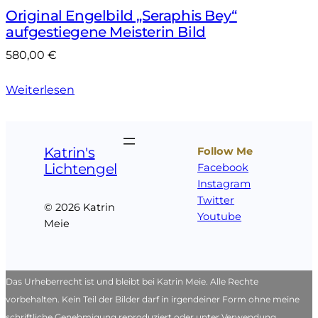
Original Engelbild „Seraphis Bey“
aufgestiegene Meisterin Bild
580,00
€
Weiterlesen
Katrin's
Follow Me
Lichtengel
Facebook
Instagram
Twitter
© 2026 Katrin
Youtube
Meie
Das Urheberrecht ist und bleibt bei Katrin Meie. Alle Rechte
vorbehalten. Kein Teil der Bilder darf in irgendeiner Form ohne meine
schriftliche Genehmigung reproduziert oder unter Verwendung