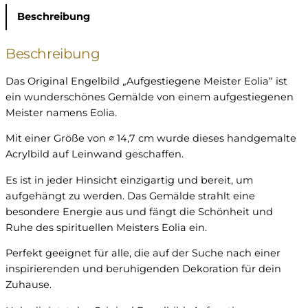
i
Beschreibung
l
d
"
Beschreibung
A
Das Original Engelbild „Aufgestiegene Meister Eolia“ ist
u
ein wunderschönes Gemälde von einem aufgestiegenen
f
Meister namens Eolia.
g
e
Mit einer Größe von ∅ 14,7 cm wurde dieses handgemalte
s
Acrylbild auf Leinwand geschaffen.
t
i
Es ist in jeder Hinsicht einzigartig und bereit, um
e
aufgehängt zu werden. Das Gemälde strahlt eine
g
besondere Energie aus und fängt die Schönheit und
e
Ruhe des spirituellen Meisters Eolia ein.
n
Perfekt geeignet für alle, die auf der Suche nach einer
e
inspirierenden und beruhigenden Dekoration für dein
M
Zuhause.
e
i