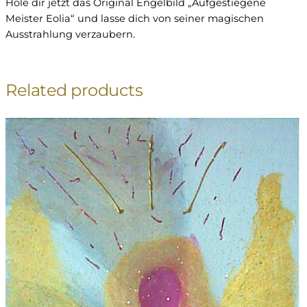
Hole dir jetzt das Original Engelbild „Aufgestiegene
s
Meister Eolia“ und lasse dich von seiner magischen
t
Ausstrahlung verzaubern.
e
r
E
Related products
o
l
i
a
"
M
e
n
g
e