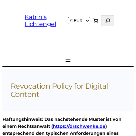
Zum
Inhalt
Katrin's
S
springen
Lichtengel
u
c
h
e
n
Revocation Policy for Digital
Content
Haftungshinweis: Das nachstehende Muster ist von
einem Rechtsanwalt (
https://drschwenke.de
)
entsprechend den typischen Anforderungen eines