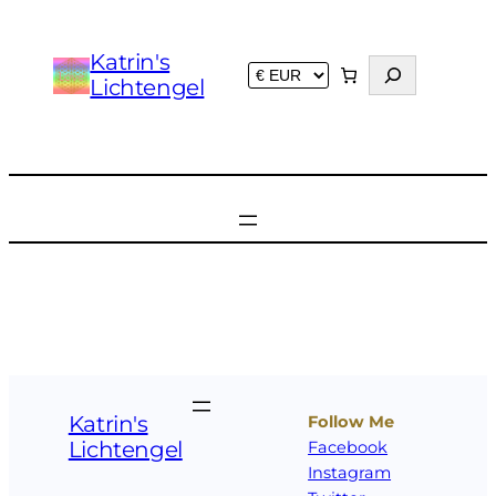
Zum
Inhalt
Katrin's
S
springen
Lichtengel
u
c
h
e
n
Katrin's
Follow Me
Lichtengel
Facebook
Instagram