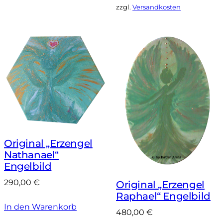
zzgl.
Versandkosten
Original „Erzengel
Nathanael“
Engelbild
290,00
€
Original „Erzengel
Raphael“ Engelbild
In den Warenkorb
480,00
€