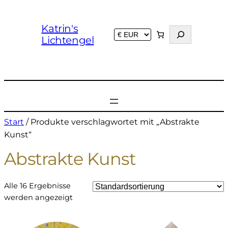
Katrin's
S
Lichtengel
u
c
h
e
n
Start
/ Produkte verschlagwortet mit „Abstrakte
Kunst“
Abstrakte Kunst
Alle 16 Ergebnisse
werden angezeigt