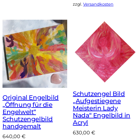
zzgl.
Versandkosten
Schutzengel Bild
Original Engelbild
„Aufgestiegene
„Öffnung für die
Meisterin Lady
Engelwelt“
Nada“ Engelbild in
Schutzengelbild
Acryl
handgemalt
630,00
€
640,00
€