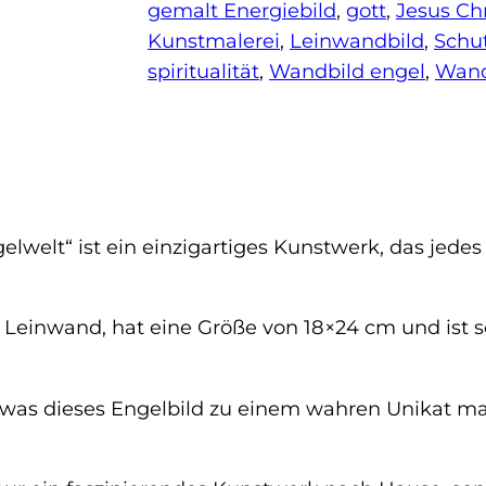
E
gemalt Energiebild
, 
gott
, 
Jesus Chr
n
Kunstmalerei
, 
Leinwandbild
, 
Schu
g
spiritualität
, 
Wandbild engel
, 
Wan
e
l
b
i
l
d
elwelt“ ist ein einzigartiges Kunstwerk, das jed
"
Ö
f Leinwand, hat eine Größe von 18×24 cm und ist
f
f
n
, was dieses Engelbild zu einem wahren Unikat ma
u
n