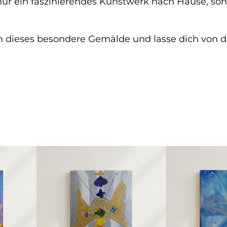
g
 nur ein faszinierendes Kunstwerk nach Hause, son
f
ü
 dieses besondere Gemälde und lasse dich von de
r
d
i
e
E
n
g
e
l
w
e
l
t