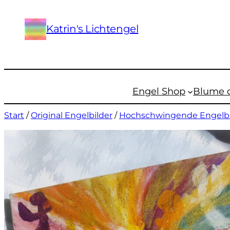
Katrin's Lichtengel
Engel Shop
Blume 
Start
/
Original Engelbilder
/
Hochschwingende Engelbi