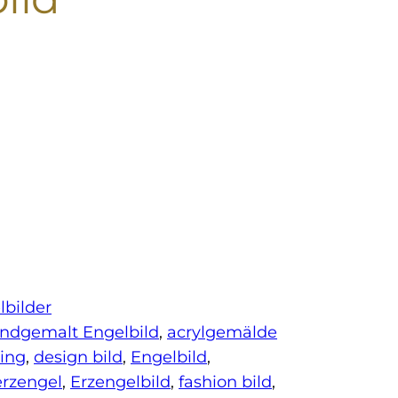
bilder
andgemalt Engelbild
, 
acrylgemälde
ing
, 
design bild
, 
Engelbild
, 
erzengel
, 
Erzengelbild
, 
fashion bild
, 