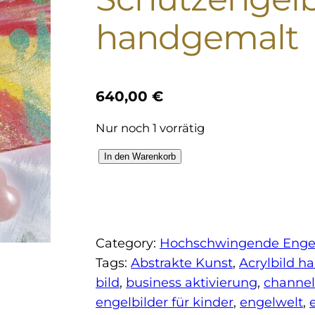
handgemalt
640,00
€
Nur noch 1 vorrätig
O
In den Warenkorb
r
i
g
i
Category:
Hochschwingende Engel
n
Tags:
Abstrakte Kunst
, 
Acrylbild h
a
bild
, 
business aktivierung
, 
channel
l
engelbilder für kinder
, 
engelwelt
, 