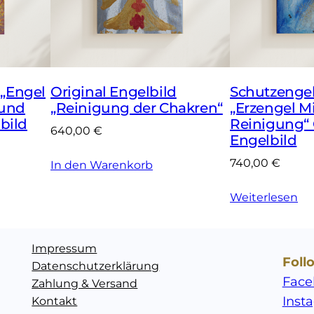
"
S
c
h
u
 „Engel
Original Engelbild
Schutzengel
t
 und
„Reinigung der Chakren“
„Erzengel M
z
lbild
Reinigung“ 
640,00
€
e
Engelbild
n
740,00
€
In den Warenkorb
g
e
Weiterlesen
l
b
Impressum
i
Foll
Datenschutzerklärung
l
Face
Zahlung & Versand
d
Inst
Kontakt