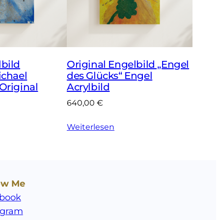
bild
Original Engelbild „Engel
ichael
des Glücks“ Engel
Original
Acrylbild
640,00
€
Weiterlesen
ow Me
book
agram