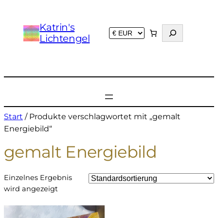
Katrin's
S
Lichtengel
u
c
h
e
n
Start
/ Produkte verschlagwortet mit „gemalt
Energiebild“
gemalt Energiebild
Einzelnes Ergebnis
wird angezeigt